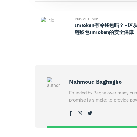
Previous Post
ImToken有冷钱包吗？ - 区
链钱包imToken的安全保障
Mahmoud Baghagho
Founded by Begha over many cups 
promise is simple: to provide pow