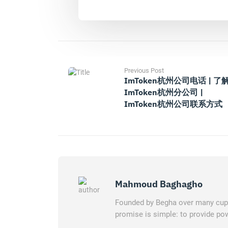
Previous Post
ImToken杭州公司电话 | 了
ImToken杭州分公司 |
ImToken杭州公司联系方式
Mahmoud Baghagho
Founded by Begha over many cups 
promise is simple: to provide pow