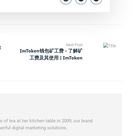
Next Post
解
ImToken钱包矿工费 - 了解矿
工费及其使用 | ImToken
of tea at her kitchen table in 2009, our brand
erful digital marketing solutions.