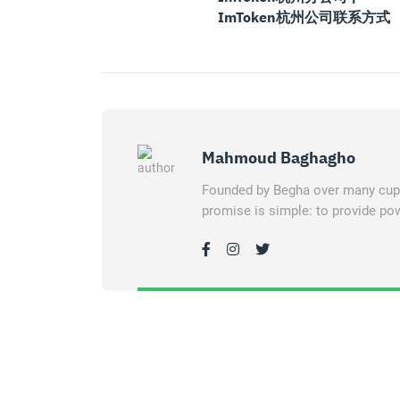
ImToken杭州公司联系方式
Mahmoud Baghagho
Founded by Begha over many cups 
promise is simple: to provide pow