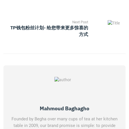
Next Post
TP钱包粉丝计划- 给您带来更多惊喜的
方式
Mahmoud Baghagho
Founded by Begha over many cups of tea at her kitchen
table in 2009, our brand promise is simple: to provide