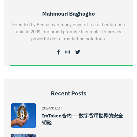
Mahmoud Baghagho
Founded by Begha over many cups of tea at her kitchen
table in 2009, our brand promise is simple: to provide
powerful digital marketing solutions.
Recent Posts
2024/01/21
ImToken合约——数字货币世界的安全
钥匙