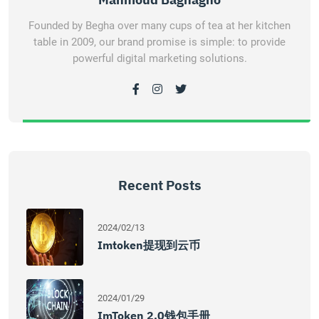
Founded by Begha over many cups of tea at her kitchen
table in 2009, our brand promise is simple: to provide
powerful digital marketing solutions.
Recent Posts
2024/02/13
Imtoken提现到云币
2024/01/29
ImToken 2.0钱包手册