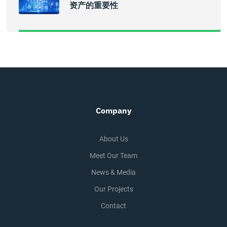
资产的重要性
Company
About Us
Meet Our Team
News & Media
Our Projects
Contact